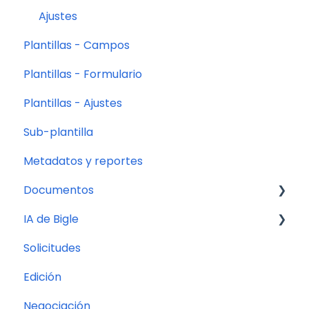
Ajustes
Plantillas - Campos
Plantillas - Formulario
Plantillas - Ajustes
Sub-plantilla
Metadatos y reportes
Documentos
IA de Bigle
Gestión y organización de documentos
Solicitudes
Acciones en masa
Asistente de documentos
Edición
Opciones del documento
IA discriminativa
Negociación
Procesos
LIBRA: Chat General de IA en la plataforma