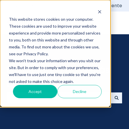
Español
Traducciones de Mostrar submenú de
Portal del cliente
This website stores cookies on your computer.
These cookies are used to improve your website
experience and provide more personalized services
to you, both on this website and through other
media. To find out more about the cookies we use,
see our Privacy Policy.
We won't track your information when you visit our
Encuentra lo que estás
site. But in order to comply with your preferences,
we'll have to use just one tiny cookie so that you're
buscando
not asked to make this choice again.
Accept
Decline
No hay sugerencias porque el campo de búsqueda