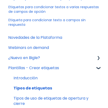
Etiquetas para condicionar textos a varias respuestas
de campos de opción
Etiqueta para condicionar texto a campos sin
respuesta
Novedades de la Plataforma
Webinars on demand
¿Nuevo en Bigle?
Plantillas - Crear etiquetas
0. Introducción
1. Creación de plantilla
Introducción
2. Creación de campos
Tipos de etiquetas
3. Creación de formularios
Tipos de uso de etiquetas de apertura y
cierre