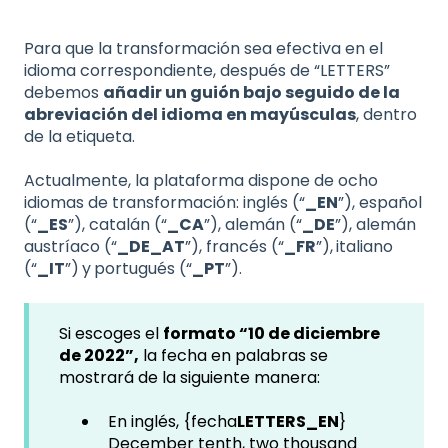
Para que la transformación sea efectiva en el
idioma correspondiente, después de “LETTERS”
debemos
añadir un guión bajo seguido de la
abreviación del idioma en mayúsculas
, dentro
de la etiqueta.
Actualmente, la plataforma dispone de ocho
idiomas de transformación: inglés (“
_EN
”), español
(“
_ES
”), catalán (“
_CA
”), alemán (“
_DE
”), alemán
austríaco (“
_DE_AT
”), francés (“
_FR
”),
italiano
(“
_IT
”)
y
portugués (“
_PT
”).
Si escoges el
formato “10 de diciembre
de 2022”,
la fecha en palabras se
mostrará de la siguiente manera:
En inglés, {fecha
LETTERS_EN
}
December tenth, two thousand