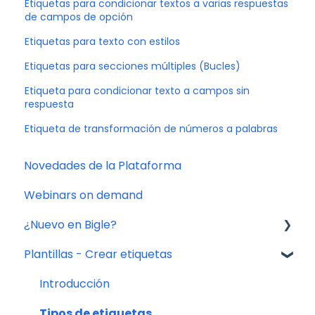
Etiquetas para condicionar textos a varias respuestas
de campos de opción
Etiquetas para texto con estilos
Etiquetas para secciones múltiples (Bucles)
Etiqueta para condicionar texto a campos sin
respuesta
Etiqueta de transformación de números a palabras
Novedades de la Plataforma
Webinars on demand
¿Nuevo en Bigle?
Plantillas - Crear etiquetas
0. Introducción
1. Creación de plantilla
Introducción
2. Creación de campos
Tipos de etiquetas