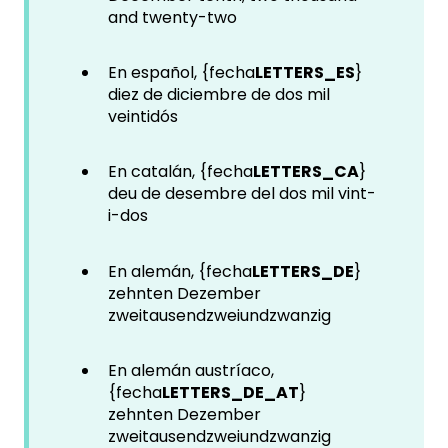
and twenty-two
En español, {fecha
LETTERS_ES
}
diez de diciembre de dos mil
veintidós
En catalán, {fecha
LETTERS_CA
}
deu de desembre del dos mil vint-
i-dos
En alemán, {fecha
LETTERS_DE
}
zehnten Dezember
zweitausendzweiundzwanzig
En alemán austríaco,
{fecha
LETTERS_DE_AT
}
zehnten Dezember
zweitausendzweiundzwanzig