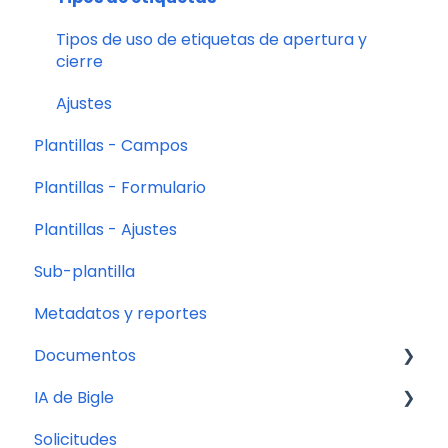
3. Creación de formularios
Tipos de uso de etiquetas de apertura y
cierre
Ajustes
Plantillas - Campos
Plantillas - Formulario
Plantillas - Ajustes
Sub-plantilla
Metadatos y reportes
Documentos
IA de Bigle
Gestión y organización de documentos
Solicitudes
Acciones en masa
Asistente de documentos