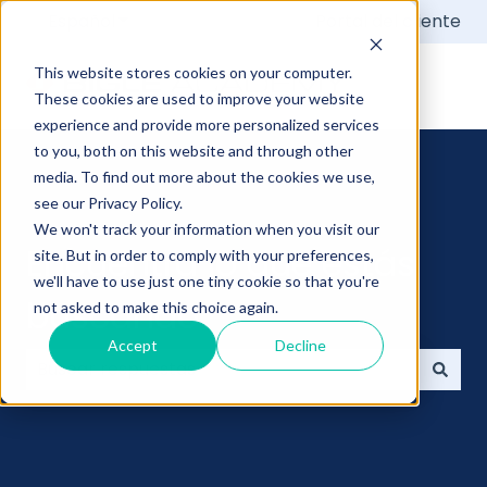
Español
Traducciones de Mostrar submenú de
Portal del cliente
This website stores cookies on your computer.
These cookies are used to improve your website
experience and provide more personalized services
to you, both on this website and through other
media. To find out more about the cookies we use,
see our Privacy Policy.
We won't track your information when you visit our
Encuentra lo que estás
site. But in order to comply with your preferences,
we'll have to use just one tiny cookie so that you're
buscando
not asked to make this choice again.
Accept
Decline
No hay sugerencias porque el campo de búsqueda