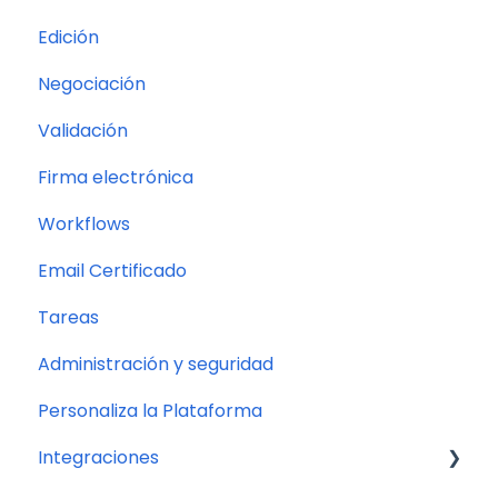
Edición
Opciones del documento
IA discriminativa
Negociación
Procesos
LIBRA: Chat General de IA en la plataforma
Validación
Firma electrónica
Workflows
Email Certificado
Tareas
Administración y seguridad
Personaliza la Plataforma
Integraciones