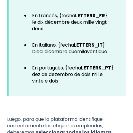
En francés, {fecha
LETTERS_FR
}
le dix décembre deux mille vingt-
deux
En italiano, {fecha
LETTERS_IT
}
Dieci dicembre duemilaventidue
En portugués, {fecha
LETTERS_PT
}
dez de dezembro de dois mil e
vinte e dois
Luego, para que la plataforma identifique
correctamente las etiquetas empleadas,
deberemos
seleccionar todos los idiomas